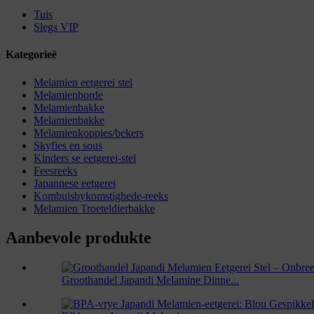
Tuis
Slegs VIP
Kategorieë
Melamien eetgerei stel
Melamienborde
Melamienbakke
Melamienbakke
Melamienkoppies/bekers
Skyfies en sous
Kinders se eetgerei-stel
Feesreeks
Japannese eetgerei
Kombuisbykomstighede-reeks
Melamien Troeteldierbakke
Aanbevole produkte
Groothandel Japandi Melamine Dinne...