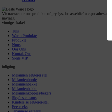
Vir navrae oor ons produkte of pryslys, los asseblief u e-posadres aan
navraag
vinnige skakel
Tuis
Warm Produkte
Produkte
Nuus
Oor Ons
Kontak Ons
Slegs VIP
inligting
Melamien eetgerei stel
Melamienborde
Melamienbakke
Melamienbakke
Melamienkoppies/bekers
Skyfies en sous
Kinders se eetgerei-stel
Feesreeks
Japannese eetgerei