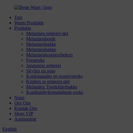
Tuis
Warm Produkte
Produkte
Melamien eetgerei stel
Melamienborde
Melamienbakke
Melamienbakke
Melamienkoppies/bekers
Feesreeks
Japannese eetgerei
Skyfies en sous
Koekstaander en roomysreeks
Kinders se eetgerei-stel
Melamien Troeteldierbakke
Kombuisbykomstighede-reeks
Nuus
Oor Ons
Kontak Ons
Slegs VIP
Aanpassing
English