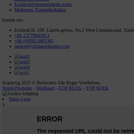
Kombuisbykomstighede-reeks
Melamien Troeteldierbakke
kontak ons
Eenheid H, 16F, Lianfu-gebou, No.2 West Lianqian-pad, Xiam
+86 13779943813
+86 (0)592-5805381
sunicel@chinamelamine.com
Kopiereg 2025 © Bestwares Alle Regte Voorbehou.
Warm Produkte
-
Werfkaart
-
TOP BLOG
-
TOP SOEK
Stuur e-pos
x