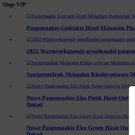
Slegs VIP
Pasgemaakte Gedrukte Hotel Melamien Pla
2022 Warmverkopende groothandel pasgema
Spotprentdruk Melamien Kinder-eetware Me
Nuwe Pasgemaakte Eko Pienk Hasie Ontwer
Deksel
Nuwe Pasgemaakte Eko Groen Hasie Ontwer
Deksel