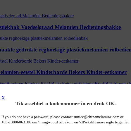
stiekbak Voedselgraad Melamien Bedieningsbakke
akte gedrukte reghoekige plastiekmelamien rolbedie
lamien-eetstel Kinderborde Bekers Kinder-eetkamer
p Melamien Bamboes Kinders Kind Baba Eetgerei Eet
X
Tik asseblief u kodenommer in en druk OK.
If you do not have a password, please contact sunice@chinamelamine.com or
+86-13806063106 om 'n wagwoord te bekom en VIP-eksklusiewe regte te geniet.
p Melamien Bamboes Kinders Kind Baba Eetgerei Eet