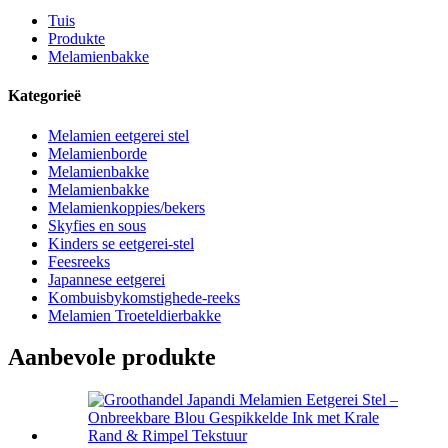
Tuis
Produkte
Melamienbakke
Kategorieë
Melamien eetgerei stel
Melamienborde
Melamienbakke
Melamienbakke
Melamienkoppies/bekers
Skyfies en sous
Kinders se eetgerei-stel
Feesreeks
Japannese eetgerei
Kombuisbykomstighede-reeks
Melamien Troeteldierbakke
Aanbevole produkte