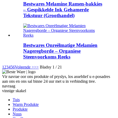
Bestwares Melamine Ramen-bakkies
– Gespikkelde Ink Gehamerde
Tekstuur (Groothandel)
Bestwares Onreëlmatige Melamien
Nageregborde – Organiese
Steenvoorkoms Reeks
1
2
3
4
5
6
Volgende >
>>
Bladsy 1 / 21
Vir navrae oor ons produkte of pryslys, los asseblief u e-posadres
aan ons en ons sal binne 24 uur met u in verbinding tree.
navraag
vinnige skakel
Tuis
Warm Produkte
Produkte
Nuus