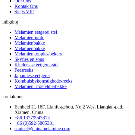
Oor Ons
Kontak Ons
Slegs VIP
inligting
Melamien eetgerei stel
Melamienborde
Melamienbakke
Melamienbakke
Melamienkoppies/bekers
Skyfies en sous
Kinders se eetgerei-stel
Feesreeks
Japannese eetgerei
Kombuisbykomstighede-reeks
Melamien Troeteldierbakke
kontak ons
Eenheid H, 16F, Lianfu-gebou, No.2 West Lianqian-pad,
Xiamen, China.
+86 13779943813
+86 (0)592-5805381
sunicel@chinamelamine.com