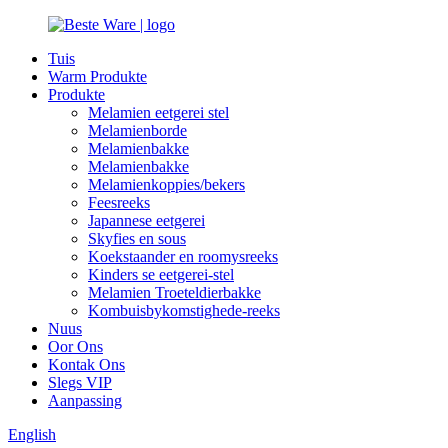
Tuis
Warm Produkte
Produkte
Melamien eetgerei stel
Melamienborde
Melamienbakke
Melamienbakke
Melamienkoppies/bekers
Feesreeks
Japannese eetgerei
Skyfies en sous
Koekstaander en roomysreeks
Kinders se eetgerei-stel
Melamien Troeteldierbakke
Kombuisbykomstighede-reeks
Nuus
Oor Ons
Kontak Ons
Slegs VIP
Aanpassing
English